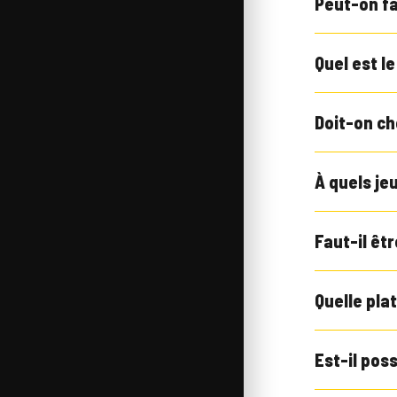
Peut-on fa
Quel est l
Doit-on ch
À quels je
Faut-il êt
Quelle pla
Est-il pos