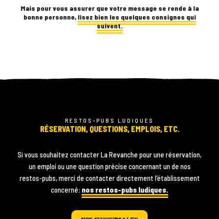
CORPORATIVE
Mais pour vous assurer que votre message se rende à la
bonne personne,
lisez bien les quelques consignes qui
suivent.
ANIMATION
VIRTUELLE
BOUTIQUE
RESTOS-PUBS LUDIQUES
RÉSERVATION, QUESTIONS, EMPLOIS, ETC.
À
Blogue
Si vous souhaitez contacter La Revanche pour une réservation,
propos
un emploi ou une question précise concernant un de nos
Contact
restos-pubs, merci de contacter directement l’établissement
concerné:
nos restos-pubs ludiques.
Nos succursales