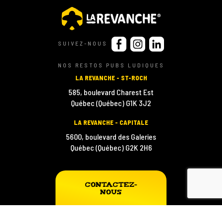
SUIVEZ-NOUS
NOS RESTOS PUBS LUDIQUES
LA REVANCHE - ST-ROCH
585, boulevard Charest Est
Québec (Québec) G1K 3J2
LA REVANCHE - CAPITALE
5600, boulevard des Galeries
Québec (Québec) G2K 2H6
© La Revanche | Resto-pub ludique 2026
Contactez-
nous
UNE RÉALISATION