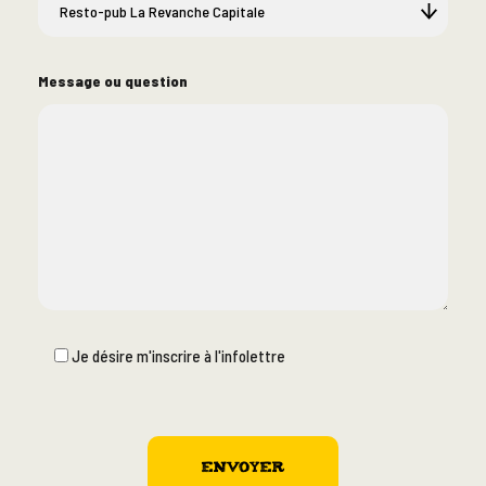
Message ou question
Je désire m'inscrire à l'infolettre
Please
leave
this
Envoyer
field